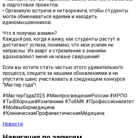
в подготовке проектов.
• Организую встречи и нетворкинги, чтобы студенты
могли обмениваться идеями и находить
единомышленников.
Что я получаю взамен?
Каждый раз, когда я вижу, как студенты растут и
достигают успеха, понимаю, что мои усилия не
напрасны. Их азарт и стремление к знаниям
вдохновляют меня на новые свершения!
Если вы хотите стать частью этого удивительного
процесса, следите за нашими обновлениями и не
упустите шанс участвовать в следующем конкурсе
“Мастер года”!
#МастерГода2025 #МинпросвещенияРоссии #ИРПО
#ТыВХорошейКомпаниии #ТобМК #Профессионалитет
#Мойвыбормедицина
#КлиническаяПрофилактическаяМедицина
Новости
Навигация по записям