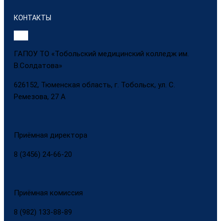
КОНТАКТЫ
ГАПОУ ТО «Тобольский медицинский колледж им.
В.Солдатова»
626152, Тюменская область, г. Тобольск, ул. С.
Ремезова, 27 А
Приёмная директора
8 (3456) 24-66-20
Приёмная комиссия
8 (982) 133-88-89