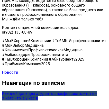
Приём в колледж ведется на базе среднего общего
образования (11 классов), основного общего
образования (9 классов), а также на базе среднего или
высшего профессионального образования.
Мы ждём только тебя
Контакты приемной комиссии колледжа:
8(982) 133-88-89
#МыВХорошейКомпаниии #ТобМК #профессионалитет
#МойВыборМедицина
#КлиническаяПрофилактическаяМедицина
#АмбассадорыПрофессионалитета
#ТыВХорошейКомпании #Абитуриенту2025
#ПриёмнаяКампания2025
Новости
Навигация по записям
Каждый день для студентов профессионалитета –
У кого что, а у нас в