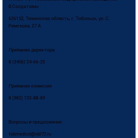
В.Солдатова»
626152, Тюменская область, г. Тобольск, ул. С.
Ремезова, 27 А
Приёмная директора
8 (3456) 24-66-20
Приёмная комиссия
8 (982) 133-88-89
Вопросы и предложения
tobmedcol@obl72.ru