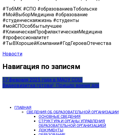
#ТобМК #СПО #образованиевТобольске
#МойВыборМедицина #образование
#студенческаяжизнь #студенты
#мойСПОсоббытьлучшее
#КлиническаяПрофилактическаяМедицина
#профессионалитет
#ТыВХорошейКомпании#ГодГероевОтечества
Новости
Навигация по записям
17 февраля 2025 года в МАОУ СОШ
Видеовизитка готова! ️ Пришло время для
ГЛАВНАЯ
СВЕДЕНИЯ ОБ ОБРАЗОВАТЕЛЬНОЙ ОРГАНИЗАЦИИ
ОСНОВНЫЕ СВЕДЕНИЯ
СТРУКТУРА И ОРГАНЫ УПРАВЛЕНИЯ
ОБРАЗОВАТЕЛЬНОЙ ОРГАНИЗАЦИЕЙ
ДОКУМЕНТЫ
ОБРАЗОВАНИЕ