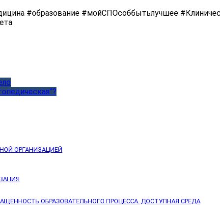
ицина #образование #мойСПОсоббытьлучшее #Клиничес
ета
ело
топедическая”?
ЬНОЙ ОРГАНИЗАЦИЕЙ
ОВАНИЯ
НАЩЕННОСТЬ ОБРАЗОВАТЕЛЬНОГО ПРОЦЕССА. ДОСТУПНАЯ СРЕДА