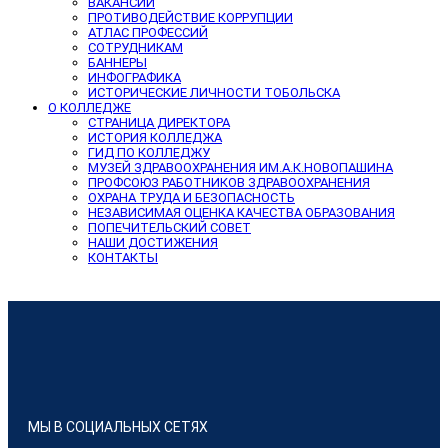
ВАКАНСИИ
ПРОТИВОДЕЙСТВИЕ КОРРУПЦИИ
АТЛАС ПРОФЕССИЙ
СОТРУДНИКАМ
БАННЕРЫ
ИНФОГРАФИКА
ИСТОРИЧЕСКИЕ ЛИЧНОСТИ ТОБОЛЬСКА
О КОЛЛЕДЖЕ
СТРАНИЦА ДИРЕКТОРА
ИСТОРИЯ КОЛЛЕДЖА
ГИД ПО КОЛЛЕДЖУ
МУЗЕЙ ЗДРАВООХРАНЕНИЯ ИМ.А.К.НОВОПАШИНА
ПРОФСОЮЗ РАБОТНИКОВ ЗДРАВООХРАНЕНИЯ
ОХРАНА ТРУДА И БЕЗОПАСНОСТЬ
НЕЗАВИСИМАЯ ОЦЕНКА КАЧЕСТВА ОБРАЗОВАНИЯ
ПОПЕЧИТЕЛЬСКИЙ СОВЕТ
НАШИ ДОСТИЖЕНИЯ
КОНТАКТЫ
МЫ В СОЦИАЛЬНЫХ СЕТЯХ