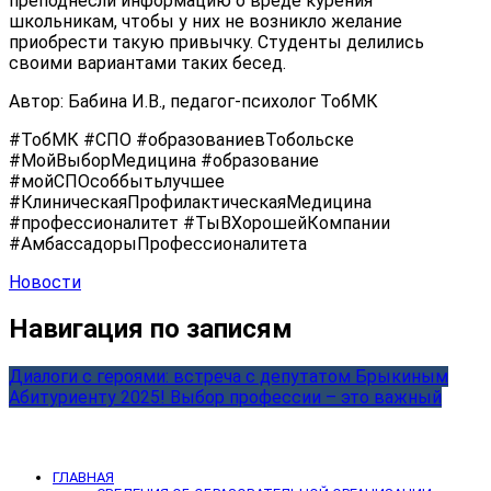
преподнесли информацию о вреде курения
школьникам, чтобы у них не возникло желание
приобрести такую привычку. Студенты делились
своими вариантами таких бесед.
Автор: Бабина И.В., педагог-психолог ТобМК
#ТобМК #СПО #образованиевТобольске
#МойВыборМедицина #образование
#мойСПОсоббытьлучшее
#КлиническаяПрофилактическаяМедицина
#профессионалитет #ТыВХорошейКомпании
#АмбассадорыПрофессионалитета
Новости
Навигация по записям
Диалоги с героями: встреча с депутатом Брыкиным
Абитуриенту 2025! Выбор профессии – это важный
ГЛАВНАЯ