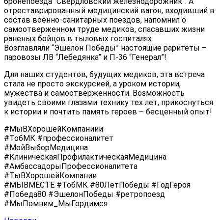
бронепоезда “Свердловский железнодорожник”. А
отреставрированный медицинский вагон, входивший в
состав военно-санитарных поездов, напомнил о
самоотверженном труде медиков, спасавших жизни
раненых бойцов в тыловых госпиталях.
Возглавляли “Эшелон Победы” настоящие раритеты –
паровозы ЛВ “Лебедянка” и П-36 “Генерал”!
Для наших студентов, будущих медиков, эта встреча
стала не просто экскурсией, а уроком истории,
мужества и самоотверженности. Возможность
увидеть своими глазами технику тех лет, прикоснуться
к истории и почтить память героев – бесценный опыт!
#МыВХорошейКомпаниии
#ТобМК #профессионалитет
#МойВыборМедицина
#КлиническаяПрофилактическаяМедицина
#АмбассадорыПрофессионалитета
#ТыВХорошейКомпании
#МЫВМЕСТЕ #ТобМК #80ЛетПобеды #ГодГероя
#Победа80 #ЭшелонПобеды #ретропоезд
#МыПомним_МыГордимся