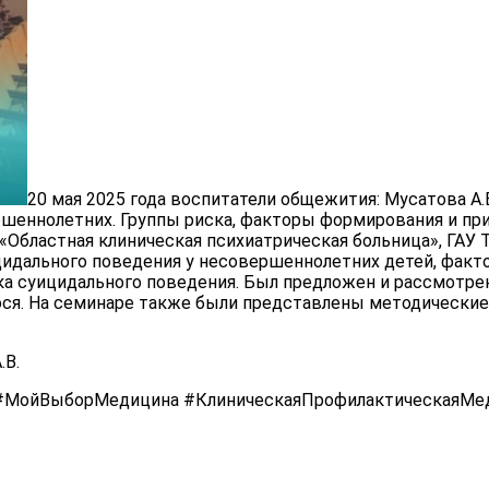
20 мая 2025 года воспитатели общежития: Мусатова А.В
шеннолетних. Группы риска, факторы формирования и пр
Областная клиническая психиатрическая больница», ГАУ Т
цидального поведения у несовершеннолетних детей, факт
ска суицидального поведения. Был предложен и рассмотр
гося. На семинаре также были представлены методически
.В.
МойВыборМедицина #КлиническаяПрофилактическаяМед