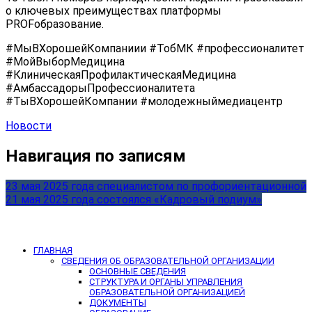
о ключевых преимуществах платформы
PROFобразование.
#МыВХорошейКомпаниии #ТобМК #профессионалитет
#МойВыборМедицина
#КлиническаяПрофилактическаяМедицина
#АмбассадорыПрофессионалитета
#ТыВХорошейКомпании #молодежныймедиацентр
Новости
Навигация по записям
23 мая 2025 года специалистом по профориентационной
21 мая 2025 года состоялся «Кадровый подиум»
ГЛАВНАЯ
СВЕДЕНИЯ ОБ ОБРАЗОВАТЕЛЬНОЙ ОРГАНИЗАЦИИ
ОСНОВНЫЕ СВЕДЕНИЯ
СТРУКТУРА И ОРГАНЫ УПРАВЛЕНИЯ
ОБРАЗОВАТЕЛЬНОЙ ОРГАНИЗАЦИЕЙ
ДОКУМЕНТЫ