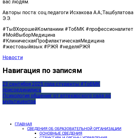
вас людям.
Авторы поста: соц.педагоги Исхакова А.А.;Ташбулатова
Э.Э.
#ТыВХорошейКомпаниии #ТобМК #профессионалитет
#МойВыборМедицина
#КлиническаяПрофилактическаяМедицина
#жестовыйязык #РЖЯ #неделяРЖЯ
Новости
Навигация по записям
23 сентября 2025 года студенты #ТобМК
присоединились
Психология общения: от аптекарского сада до
мультицентра
ГЛАВНАЯ
СВЕДЕНИЯ ОБ ОБРАЗОВАТЕЛЬНОЙ ОРГАНИЗАЦИИ
ОСНОВНЫЕ СВЕДЕНИЯ
СТРУКТУРА И ОРГАНЫ УПРАВЛЕНИЯ