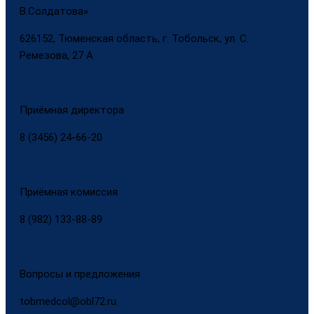
В.Солдатова»
626152, Тюменская область, г. Тобольск, ул. С.
Ремезова, 27 А
Приёмная директора
8 (3456) 24-66-20
Приёмная комиссия
8 (982) 133-88-89
Вопросы и предложения
tobmedcol@obl72.ru