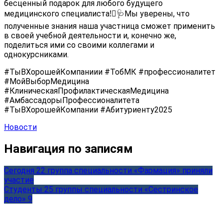
бесценный подарок для любого будущего
медицинского специалиста!
‍⚕🩺Мы уверены, что
полученные знания наша участница сможет применить
в своей учебной деятельности и, конечно же,
поделиться ими со своими коллегами и
однокурсниками.
#ТыВХорошейКомпаниии #ТобМК #профессионалитет
#МойВыборМедицина
#КлиническаяПрофилактическаяМедицина
#АмбассадорыПрофессионалитета
#ТыВХорошейКомпании #Абитуриенту2025
Новости
Навигация по записям
Сегодня 22 группа специальности «Фармация» приняли
участие
Студенты 25 группы специальности «Сестринское
дело» 9