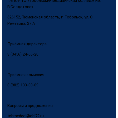
ГАПОУ ТО «Тобольский медицинский колледж им.
В.Солдатова»
626152, Тюменская область, г. Тобольск, ул. С.
Ремезова, 27 А
Приёмная директора
8 (3456) 24-66-20
Приёмная комиссия
8 (982) 133-88-89
Вопросы и предложения
tobmedcol@obl72.ru