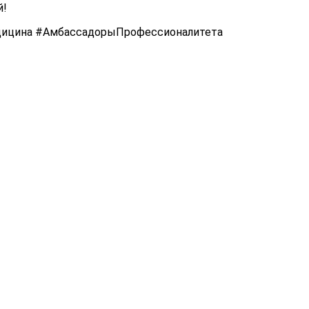
й!
ицина #АмбассадорыПрофессионалитета