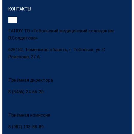
КОНТАКТЫ
ГАПОУ ТО «Тобольский медицинский колледж им.
В.Солдатова»
626152, Тюменская область, г. Тобольск, ул. С.
Ремезова, 27 А
Приёмная директора
8 (3456) 24-66-20
Приёмная комиссия
8 (982) 133-88-89