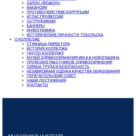
САЛОН «ФЛАКОН»
ВАКАНСИИ
ПРОТИВОДЕЙСТВИЕ КОРРУПЦИИ
АТЛАС ПРОФЕССИЙ
СОТРУДНИКАМ
БАННЕРЫ
ИНФОГРАФИКА
ИСТОРИЧЕСКИЕ ЛИЧНОСТИ ТОБОЛЬСКА
О КОЛЛЕДЖЕ
СТРАНИЦА ДИРЕКТОРА
ИСТОРИЯ КОЛЛЕДЖА
ГИД ПО КОЛЛЕДЖУ
МУЗЕЙ ЗДРАВООХРАНЕНИЯ ИМ.А.К.НОВОПАШИНА
ПРОФСОЮЗ РАБОТНИКОВ ЗДРАВООХРАНЕНИЯ
ОХРАНА ТРУДА И БЕЗОПАСНОСТЬ
НЕЗАВИСИМАЯ ОЦЕНКА КАЧЕСТВА ОБРАЗОВАНИЯ
ПОПЕЧИТЕЛЬСКИЙ СОВЕТ
НАШИ ДОСТИЖЕНИЯ
КОНТАКТЫ