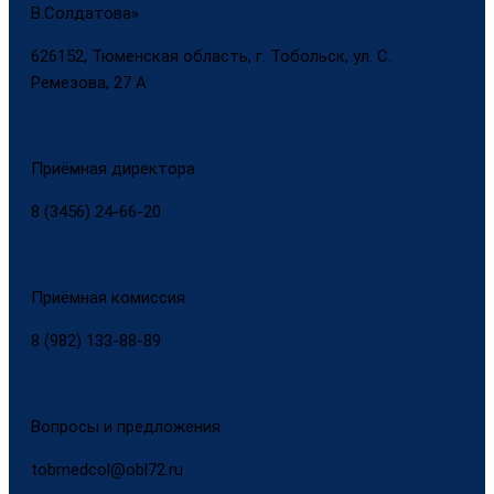
В.Солдатова»
626152, Тюменская область, г. Тобольск, ул. С.
Ремезова, 27 А
Приёмная директора
8 (3456) 24-66-20
Приёмная комиссия
8 (982) 133-88-89
Вопросы и предложения
tobmedcol@obl72.ru