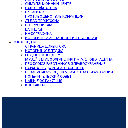
СИМУЛЯЦИОННЫЙ ЦЕНТР
САЛОН «ФЛАКОН»
ВАКАНСИИ
ПРОТИВОДЕЙСТВИЕ КОРРУПЦИИ
АТЛАС ПРОФЕССИЙ
СОТРУДНИКАМ
БАННЕРЫ
ИНФОГРАФИКА
ИСТОРИЧЕСКИЕ ЛИЧНОСТИ ТОБОЛЬСКА
О КОЛЛЕДЖЕ
СТРАНИЦА ДИРЕКТОРА
ИСТОРИЯ КОЛЛЕДЖА
ГИД ПО КОЛЛЕДЖУ
МУЗЕЙ ЗДРАВООХРАНЕНИЯ ИМ.А.К.НОВОПАШИНА
ПРОФСОЮЗ РАБОТНИКОВ ЗДРАВООХРАНЕНИЯ
ОХРАНА ТРУДА И БЕЗОПАСНОСТЬ
НЕЗАВИСИМАЯ ОЦЕНКА КАЧЕСТВА ОБРАЗОВАНИЯ
ПОПЕЧИТЕЛЬСКИЙ СОВЕТ
НАШИ ДОСТИЖЕНИЯ
КОНТАКТЫ