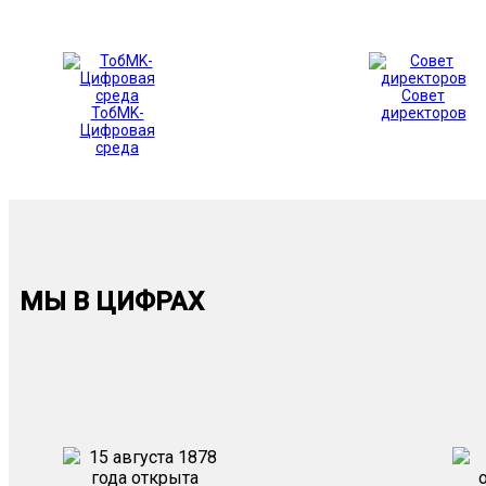
Совет
ТобMK-
директоров
Цифровая
среда
МЫ В ЦИФРАХ