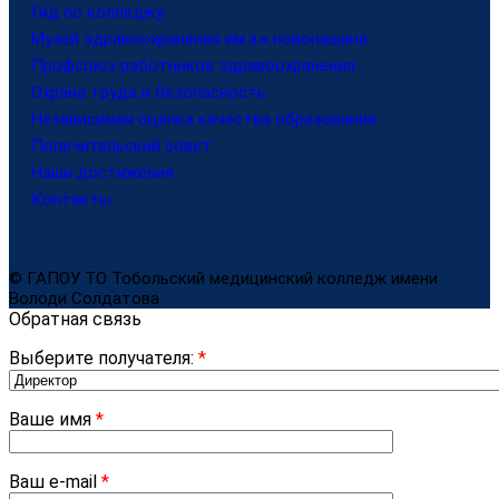
Гид по колледжу
Музей здравоохранения им.а.к.новопашина
Профсоюз работников здравоохранения
Охрана труда и безопасность
Независимая оценка качества образования
Попечительский совет
Наши достижения
Контакты
© ГАПОУ ТО Тобольский медицинский колледж имени
Володи Солдатова
Обратная связь
Выберите получателя:
*
Ваше имя
*
Ваш e-mail
*