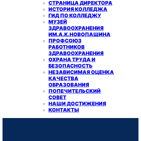
СТРАНИЦА ДИРЕКТОРА
ИСТОРИЯ КОЛЛЕДЖА
ГИД ПО КОЛЛЕДЖУ
МУЗЕЙ
ЗДРАВООХРАНЕНИЯ
ИМ.А.К.НОВОПАШИНА
ПРОФСОЮЗ
РАБОТНИКОВ
ЗДРАВООХРАНЕНИЯ
ОХРАНА ТРУДА И
БЕЗОПАСНОСТЬ
НЕЗАВИСИМАЯ ОЦЕНКА
КАЧЕСТВА
ОБРАЗОВАНИЯ
ПОПЕЧИТЕЛЬСКИЙ
СОВЕТ
НАШИ ДОСТИЖЕНИЯ
КОНТАКТЫ