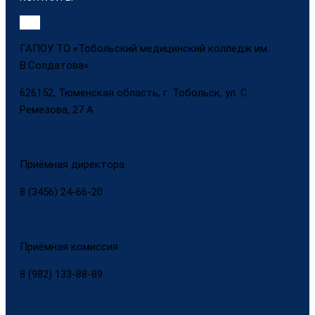
ГАПОУ ТО «Тобольский медицинский колледж им.
В.Солдатова»
626152, Тюменская область, г. Тобольск, ул. С.
Ремезова, 27 А
Приёмная директора
8 (3456) 24-66-20
Приёмная комиссия
8 (982) 133-88-89