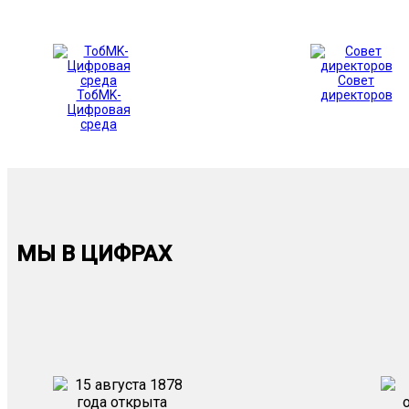
Совет
ТобMK-
директоров
Цифровая
среда
МЫ В ЦИФРАХ