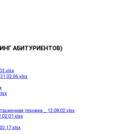
ИНГ АБИТУРИЕНТОВ)
03.xlsx
1.02.06.xlsx
x
xlsx
ационная техника _ 12.08.02.xlsx
02.01.xlsx
2.17.xlsx