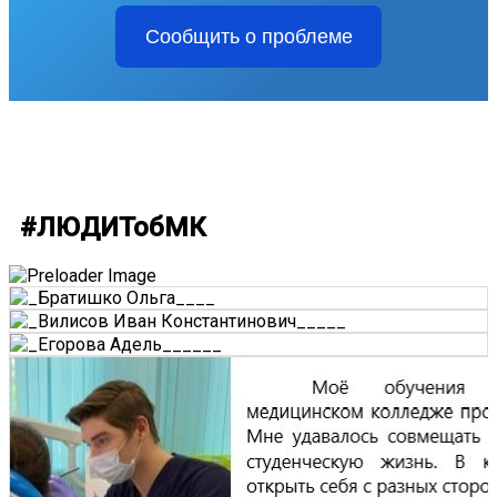
Сообщить о проблеме
#ЛЮДИТобМК