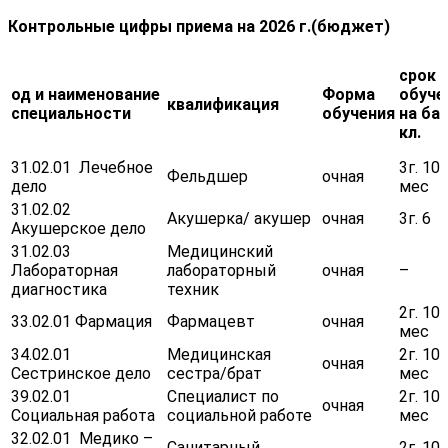
Контрольные цифры приема на 2026 г.(бюджет)
срок
од и наименование
Форма
обуче
квалификация
специальности
обучения
на баз
кл.
31.02.01 Лечебное
3г. 10
Фельдшер
очная
дело
мес
31.02.02
Акушерка/ акушер
очная
3г. 6 
Акушерское дело
31.02.03
Медицинский
Лабораторная
лабораторный
очная
–
диагностика
техник
2г. 10
33.02.01 Фармация
Фармацевт
очная
мес
34.02.01
Медицинская
2г. 10
очная
Сестринское дело
сестра/брат
мес
39.02.01
Специалист по
2г. 10
очная
Социальная работа
социальной работе
мес
32.02.01 Медико –
Санитарный
2г. 10