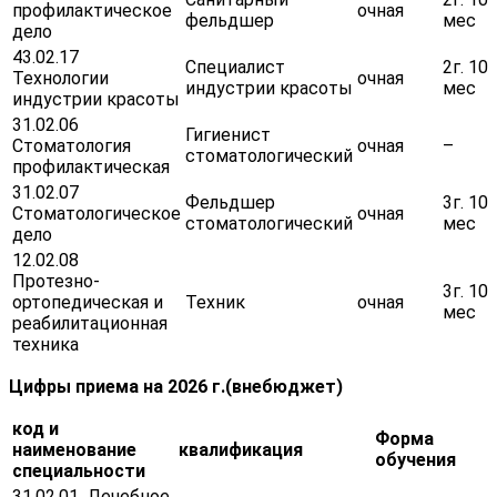
профилактическое
очная
фельдшер
мес
дело
43.02.17
Специалист
2г. 10
Технологии
очная
индустрии красоты
мес
индустрии красоты
31.02.06
Гигиенист
Стоматология
очная
–
стоматологический
профилактическая
31.02.07
Фельдшер
3г. 10
Стоматологическое
очная
стоматологический
мес
дело
12.02.08
Протезно-
3г. 10
ортопедическая и
Техник
очная
мес
реабилитационная
техника
Цифры приема на 2026 г.(внебюджет)
код и
Форма
наименование
квалификация
обучения
специальности
31.02.01 Лечебное