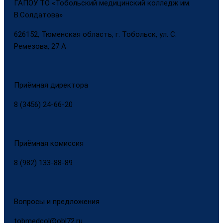
ГАПОУ ТО «Тобольский медицинский колледж им.
В.Солдатова»
626152, Тюменская область, г. Тобольск, ул. С.
Ремезова, 27 А
Приёмная директора
8 (3456) 24-66-20
Приёмная комиссия
8 (982) 133-88-89
Вопросы и предложения
tobmedcol@obl72.ru