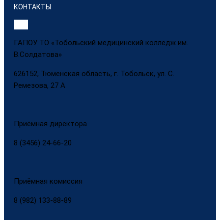
КОНТАКТЫ
ГАПОУ ТО «Тобольский медицинский колледж им.
В.Солдатова»
626152, Тюменская область, г. Тобольск, ул. С.
Ремезова, 27 А
Приёмная директора
8 (3456) 24-66-20
Приёмная комиссия
8 (982) 133-88-89