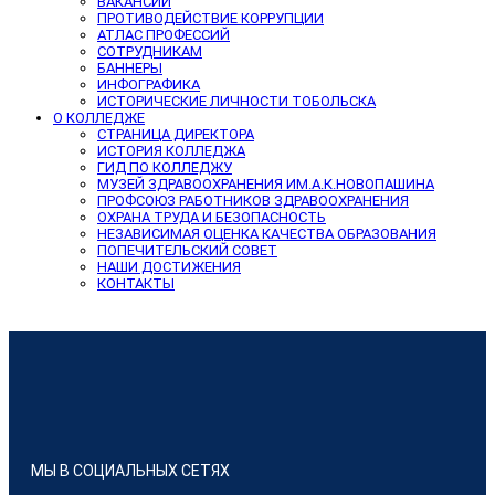
ВАКАНСИИ
ПРОТИВОДЕЙСТВИЕ КОРРУПЦИИ
АТЛАС ПРОФЕССИЙ
СОТРУДНИКАМ
БАННЕРЫ
ИНФОГРАФИКА
ИСТОРИЧЕСКИЕ ЛИЧНОСТИ ТОБОЛЬСКА
О КОЛЛЕДЖЕ
СТРАНИЦА ДИРЕКТОРА
ИСТОРИЯ КОЛЛЕДЖА
ГИД ПО КОЛЛЕДЖУ
МУЗЕЙ ЗДРАВООХРАНЕНИЯ ИМ.А.К.НОВОПАШИНА
ПРОФСОЮЗ РАБОТНИКОВ ЗДРАВООХРАНЕНИЯ
ОХРАНА ТРУДА И БЕЗОПАСНОСТЬ
НЕЗАВИСИМАЯ ОЦЕНКА КАЧЕСТВА ОБРАЗОВАНИЯ
ПОПЕЧИТЕЛЬСКИЙ СОВЕТ
НАШИ ДОСТИЖЕНИЯ
КОНТАКТЫ
МЫ В СОЦИАЛЬНЫХ СЕТЯХ