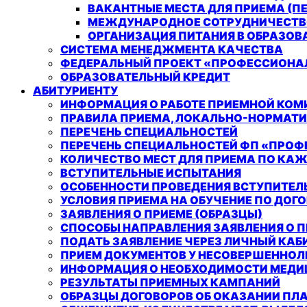
ВАКАНТНЫЕ МЕСТА ДЛЯ ПРИЕМА (
МЕЖДУНАРОДНОЕ СОТРУДНИЧЕСТ
ОРГАНИЗАЦИЯ ПИТАНИЯ В ОБРАЗОВ
СИСТЕМА МЕНЕДЖМЕНТА КАЧЕСТВА
ФЕДЕРАЛЬНЫЙ ПРОЕКТ «ПРОФЕССИОНА
ОБРАЗОВАТЕЛЬНЫЙ КРЕДИТ
АБИТУРИЕНТУ
ИНФОРМАЦИЯ О РАБОТЕ ПРИЕМНОЙ КОМ
ПРАВИЛА ПРИЕМА, ЛОКАЛЬНО-НОРМАТ
ПЕРЕЧЕНЬ СПЕЦИАЛЬНОСТЕЙ
ПЕРЕЧЕНЬ СПЕЦИАЛЬНОСТЕЙ ФП «ПРОФ
КОЛИЧЕСТВО МЕСТ ДЛЯ ПРИЕМА ПО КА
ВСТУПИТЕЛЬНЫЕ ИСПЫТАНИЯ
ОСОБЕННОСТИ ПРОВЕДЕНИЯ ВСТУПИТЕЛЬ
УСЛОВИЯ ПРИЕМА НА ОБУЧЕНИЕ ПО ДОГ
ЗАЯВЛЕНИЯ О ПРИЕМЕ (ОБРАЗЦЫ)
СПОСОБЫ НАПРАВЛЕНИЯ ЗАЯВЛЕНИЯ О 
ПОДАТЬ ЗАЯВЛЕНИЕ ЧЕРЕЗ ЛИЧНЫЙ КАБ
ПРИЕМ ДОКУМЕНТОВ У НЕСОВЕРШЕННОЛ
ИНФОРМАЦИЯ О НЕОБХОДИМОСТИ МЕДИ
РЕЗУЛЬТАТЫ ПРИЕМНЫХ КАМПАНИЙ
ОБРАЗЦЫ ДОГОВОРОВ ОБ ОКАЗАНИИ ПЛ