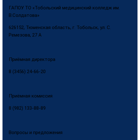
ГАПОУ ТО «Тобольский медицинский колледж им.
В.Солдатова»
626152, Тюменская область, г. Тобольск, ул. С.
Ремезова, 27 А
Приёмная директора
8 (3456) 24-66-20
Приёмная комиссия
8 (982) 133-88-89
Вопросы и предложения