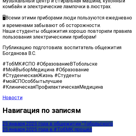
музыкальный центр и стиральная машина, кухонный
комбайн и электрические лампочки в люстрах.
🖥️Всеми этими приборами люди пользуются ежедневно
и временами забывают об осторожности.
Наши студенты общежития хорошо повторили правила
пользования электрическими приборам!
Публикацию подготовила: воспитатель общежития
Богданова В.С.
#ТобМК#СПО #ОбразованиеВТобольске
#МойВыборМедицина #Образование
#СтуденческаяЖизнь #Студенты
#мойСПОсоббытьлучшее
#КлиническаяПрофилактическаяМедицина
Новости
Навигация по записям
25 января 2025 года в общежитии “Тобольского
25 января 2025 года в #ТобМК прошёл