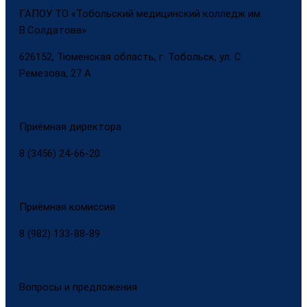
ГАПОУ ТО «Тобольский медицинский колледж им.
В.Солдатова»
626152, Тюменская область, г. Тобольск, ул. С.
Ремезова, 27 А
Приёмная директора
8 (3456) 24-66-20
Приёмная комиссия
8 (982) 133-88-89
Вопросы и предложения