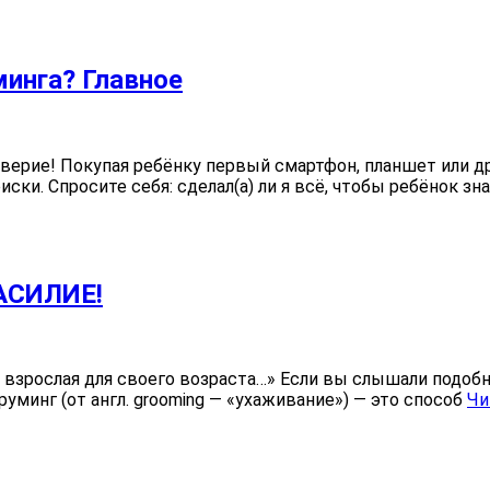
уминга? Главное
доверие! Покупая ребёнку первый смартфон, планшет или д
и. Спросите себя: сделал(а) ли я всё, чтобы ребёнок зна
АСИЛИЕ!
ослая для своего возраста…» Если вы слышали подобные
руминг (от англ. grooming — «ухаживание») — это способ
Чи