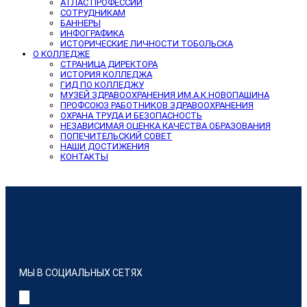
АТЛАС ПРОФЕССИЙ
СОТРУДНИКАМ
БАННЕРЫ
ИНФОГРАФИКА
ИСТОРИЧЕСКИЕ ЛИЧНОСТИ ТОБОЛЬСКА
О КОЛЛЕДЖЕ
СТРАНИЦА ДИРЕКТОРА
ИСТОРИЯ КОЛЛЕДЖА
ГИД ПО КОЛЛЕДЖУ
МУЗЕЙ ЗДРАВООХРАНЕНИЯ ИМ.А.К.НОВОПАШИНА
ПРОФСОЮЗ РАБОТНИКОВ ЗДРАВООХРАНЕНИЯ
ОХРАНА ТРУДА И БЕЗОПАСНОСТЬ
НЕЗАВИСИМАЯ ОЦЕНКА КАЧЕСТВА ОБРАЗОВАНИЯ
ПОПЕЧИТЕЛЬСКИЙ СОВЕТ
НАШИ ДОСТИЖЕНИЯ
КОНТАКТЫ
МЫ В СОЦИАЛЬНЫХ СЕТЯХ