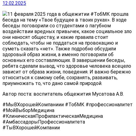
12.02.2025
11 февраля 2025 года в общежитии #ТобМК прошла
беседа на тему «Твое будущее в твоих руках». В ходе
беседы поговорили со студентами о пагубном
воздействии вредных привычек, какое социальное зло
они наносят обществу, и какие правила стоит
соблюдать, чтобы не поддаться на провокацию и
суметь сказать «нет». Также подробно обсудили
здоровый образ жизни, а именно поговорили об
основных его составляющих. В завершении беседы,
ребята сделали вывод, что здоровье человека всецело
зависит от образа жизни, поведения. И важно бережно
относиться к самому себе, сохранять, развивать,
приумножать то, что дано самой природой.
Автор поста: воспитатель общежития Мусатова А.В.
#МыВХорошейКомпаниии #ТобМК #профессионалитет
#МойВыборМедицина
#КлиническаяПрофилактическаяМедицина
#АмбассадорыПрофессионалитета
#ТыВХорошейКомпании