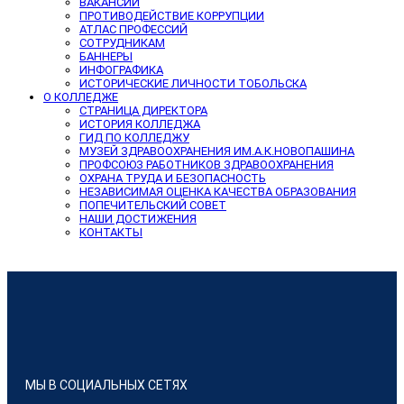
ВАКАНСИИ
ПРОТИВОДЕЙСТВИЕ КОРРУПЦИИ
АТЛАС ПРОФЕССИЙ
СОТРУДНИКАМ
БАННЕРЫ
ИНФОГРАФИКА
ИСТОРИЧЕСКИЕ ЛИЧНОСТИ ТОБОЛЬСКА
О КОЛЛЕДЖЕ
СТРАНИЦА ДИРЕКТОРА
ИСТОРИЯ КОЛЛЕДЖА
ГИД ПО КОЛЛЕДЖУ
МУЗЕЙ ЗДРАВООХРАНЕНИЯ ИМ.А.К.НОВОПАШИНА
ПРОФСОЮЗ РАБОТНИКОВ ЗДРАВООХРАНЕНИЯ
ОХРАНА ТРУДА И БЕЗОПАСНОСТЬ
НЕЗАВИСИМАЯ ОЦЕНКА КАЧЕСТВА ОБРАЗОВАНИЯ
ПОПЕЧИТЕЛЬСКИЙ СОВЕТ
НАШИ ДОСТИЖЕНИЯ
КОНТАКТЫ
МЫ В СОЦИАЛЬНЫХ СЕТЯХ