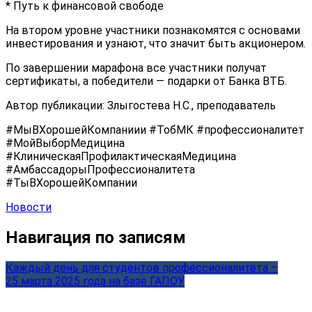
* Путь к финансовой свободе
На втором уровне участники познакомятся с основами
инвестирования и узнают, что значит быть акционером.
По завершении марафона все участники получат
сертификаты, а победители — подарки от Банка ВТБ.
Автор публикации: Злыгостева Н.С., преподаватель
#МыВХорошейКомпаниии #ТобМК #профессионалитет
#МойВыборМедицина
#КлиническаяПрофилактическаяМедицина
#АмбассадорыПрофессионалитета
#ТыВХорошейКомпании
Новости
Навигация по записям
Каждый день для студентов профессионалитета –
25 марта 2025 года на базе ГАПОУ