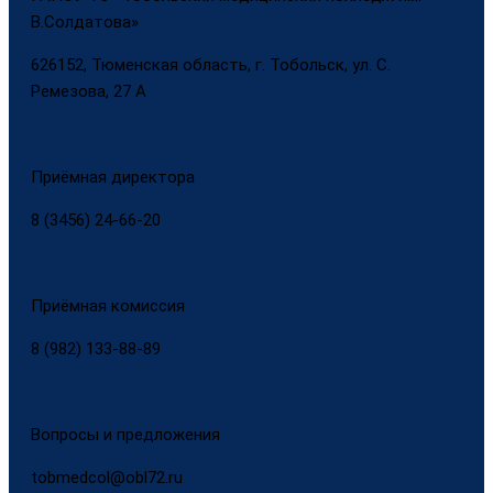
В.Солдатова»
626152, Тюменская область, г. Тобольск, ул. С.
Ремезова, 27 А
Приёмная директора
8 (3456) 24-66-20
Приёмная комиссия
8 (982) 133-88-89
Вопросы и предложения
tobmedcol@obl72.ru