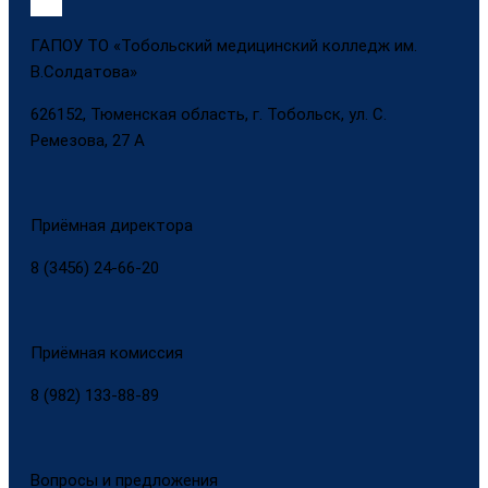
ГАПОУ ТО «Тобольский медицинский колледж им.
В.Солдатова»
626152, Тюменская область, г. Тобольск, ул. С.
Ремезова, 27 А
Приёмная директора
8 (3456) 24-66-20
Приёмная комиссия
8 (982) 133-88-89
Вопросы и предложения