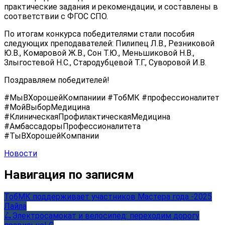
практические задания и рекомендации, и составлены в
соответствии с ФГОС СПО.
По итогам конкурса победителями стали пособия
следующих преподавателей: Пилипец Л.В., Резниковой
Ю.В., Комаровой Ж.В., Сон Т.Ю., Меньшиковой Н.В.,
Злыгостевой Н.С., Стародубцевой Т.Г., Суворовой И.В.
Поздравляем победителей!
#МыВХорошейКомпаниии #ТобМК #профессионалитет
#МойВыборМедицина
#КлиническаяПрофилактическаяМедицина
#АмбассадорыПрофессионалитета
#ТыВХорошейКомпании
Новости
Навигация по записям
ТобМК поддерживает участников Мастера года -2025
Лайла
🛴Электросамокат и велосипед: переходим дорогу