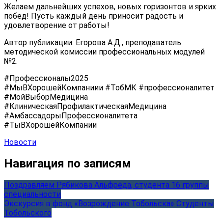
Желаем дальнейших успехов, новых горизонтов и ярких
побед! Пусть каждый день приносит радость и
удовлетворение от работы!
Автор публикации: Егорова А.Д., преподаватель
методической комиссии профессиональных модулей
№2.
#Профессионалы2025
#МыВХорошейКомпаниии #ТобМК #профессионалитет
#МойВыборМедицина
#КлиническаяПрофилактическаяМедицина
#АмбассадорыПрофессионалитета
#ТыВХорошейКомпании
Новости
Навигация по записям
Поздравляем Рябикова Альфреда, студента 16 группы
специальности
Экскурсия в фонд «Возрождение Тобольска» Студенты
Тобольского