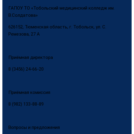
ГАПОУ ТО «Тобольский медицинский колледж им.
В.Солдатова»
626152, Тюменская область, г. Тобольск, ул. С.
Ремезова, 27 А
Приёмная директора
8 (3456) 24-66-20
Приёмная комиссия
8 (982) 133-88-89
Вопросы и предложения