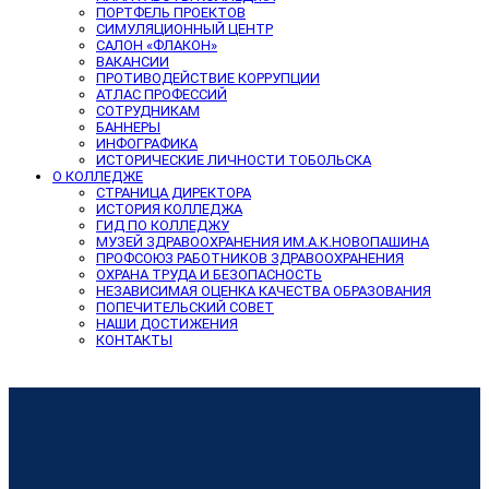
ПОРТФЕЛЬ ПРОЕКТОВ
СИМУЛЯЦИОННЫЙ ЦЕНТР
САЛОН «ФЛАКОН»
ВАКАНСИИ
ПРОТИВОДЕЙСТВИЕ КОРРУПЦИИ
АТЛАС ПРОФЕССИЙ
СОТРУДНИКАМ
БАННЕРЫ
ИНФОГРАФИКА
ИСТОРИЧЕСКИЕ ЛИЧНОСТИ ТОБОЛЬСКА
О КОЛЛЕДЖЕ
СТРАНИЦА ДИРЕКТОРА
ИСТОРИЯ КОЛЛЕДЖА
ГИД ПО КОЛЛЕДЖУ
МУЗЕЙ ЗДРАВООХРАНЕНИЯ ИМ.А.К.НОВОПАШИНА
ПРОФСОЮЗ РАБОТНИКОВ ЗДРАВООХРАНЕНИЯ
ОХРАНА ТРУДА И БЕЗОПАСНОСТЬ
НЕЗАВИСИМАЯ ОЦЕНКА КАЧЕСТВА ОБРАЗОВАНИЯ
ПОПЕЧИТЕЛЬСКИЙ СОВЕТ
НАШИ ДОСТИЖЕНИЯ
КОНТАКТЫ