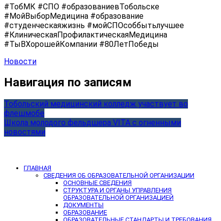
#ТобМК #СПО #образованиевТобольске
#МойВыборМедицина #образование
#студенческаяжизнь #мойСПОсоббытьлучшее
#КлиническаяПрофилактическаяМедицина
#ТыВХорошейКомпании #80ЛетПобеды
Новости
Навигация по записям
Тобольский медицинский колледж участвует во
флешмобе
Школа молодого фельдшера VITA с огненными
новостями
ГЛАВНАЯ
СВЕДЕНИЯ ОБ ОБРАЗОВАТЕЛЬНОЙ ОРГАНИЗАЦИИ
ОСНОВНЫЕ СВЕДЕНИЯ
СТРУКТУРА И ОРГАНЫ УПРАВЛЕНИЯ
ОБРАЗОВАТЕЛЬНОЙ ОРГАНИЗАЦИЕЙ
ДОКУМЕНТЫ
ОБРАЗОВАНИЕ
ОБРАЗОВАТЕЛЬНЫЕ СТАНДАРТЫ И ТРЕБОВАНИЯ