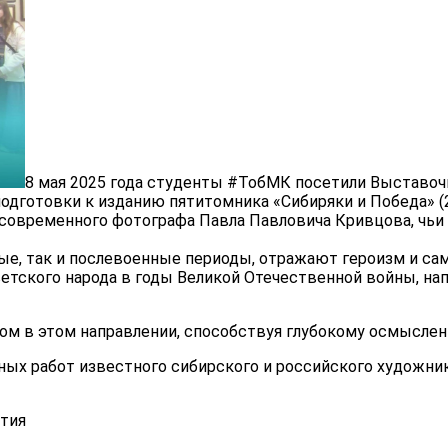
8 мая 2025 года студенты #ТобМК посетили Выставочн
дготовки к изданию пятитомника «Сибиряки и Победа» (2
овременного фотографа Павла Павловича Кривцова, чьи 
, так и послевоенные периоды, отражают героизм и само
тского народа в годы Великой Отечественной войны, нап
 в этом направлении, способствуя глубокому осмыслени
х работ известного сибирского и российского художник
ития