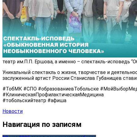
театр им.П.П. Ершова, а именно – спектакль-исповедь “
Уникальный спектакль о жизни, творчестве и деятельн
заслуженный артист России Станислав Губанищев ставит 
#ТобМК #СПО #образованиевТобольске #МойВыборМе
#КлиническаяПрофилактическаяМедицина
#тобольскийтеатр #афиша
Новости
Навигация по записям