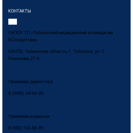
КОНТАКТЫ
ГАПОУ ТО «Тобольский медицинский колледж им.
В.Солдатова»
626152, Тюменская область, г. Тобольск, ул. С.
Ремезова, 27 А
Приёмная директора
8 (3456) 24-66-20
Приёмная комиссия
8 (982) 133-88-89