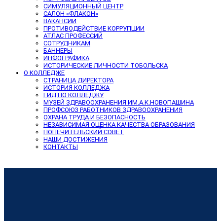
СИМУЛЯЦИОННЫЙ ЦЕНТР
САЛОН «ФЛАКОН»
ВАКАНСИИ
ПРОТИВОДЕЙСТВИЕ КОРРУПЦИИ
АТЛАС ПРОФЕССИЙ
СОТРУДНИКАМ
БАННЕРЫ
ИНФОГРАФИКА
ИСТОРИЧЕСКИЕ ЛИЧНОСТИ ТОБОЛЬСКА
О КОЛЛЕДЖЕ
СТРАНИЦА ДИРЕКТОРА
ИСТОРИЯ КОЛЛЕДЖА
ГИД ПО КОЛЛЕДЖУ
МУЗЕЙ ЗДРАВООХРАНЕНИЯ ИМ.А.К.НОВОПАШИНА
ПРОФСОЮЗ РАБОТНИКОВ ЗДРАВООХРАНЕНИЯ
ОХРАНА ТРУДА И БЕЗОПАСНОСТЬ
НЕЗАВИСИМАЯ ОЦЕНКА КАЧЕСТВА ОБРАЗОВАНИЯ
ПОПЕЧИТЕЛЬСКИЙ СОВЕТ
НАШИ ДОСТИЖЕНИЯ
КОНТАКТЫ