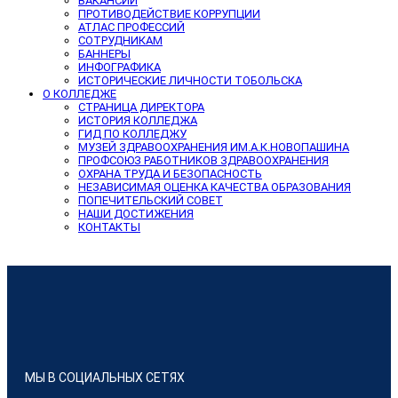
ВАКАНСИИ
ПРОТИВОДЕЙСТВИЕ КОРРУПЦИИ
АТЛАС ПРОФЕССИЙ
СОТРУДНИКАМ
БАННЕРЫ
ИНФОГРАФИКА
ИСТОРИЧЕСКИЕ ЛИЧНОСТИ ТОБОЛЬСКА
О КОЛЛЕДЖЕ
СТРАНИЦА ДИРЕКТОРА
ИСТОРИЯ КОЛЛЕДЖА
ГИД ПО КОЛЛЕДЖУ
МУЗЕЙ ЗДРАВООХРАНЕНИЯ ИМ.А.К.НОВОПАШИНА
ПРОФСОЮЗ РАБОТНИКОВ ЗДРАВООХРАНЕНИЯ
ОХРАНА ТРУДА И БЕЗОПАСНОСТЬ
НЕЗАВИСИМАЯ ОЦЕНКА КАЧЕСТВА ОБРАЗОВАНИЯ
ПОПЕЧИТЕЛЬСКИЙ СОВЕТ
НАШИ ДОСТИЖЕНИЯ
КОНТАКТЫ
МЫ В СОЦИАЛЬНЫХ СЕТЯХ