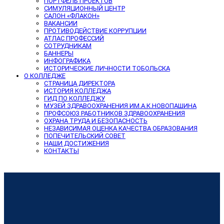
ПОРТФЕЛЬ ПРОЕКТОВ
СИМУЛЯЦИОННЫЙ ЦЕНТР
САЛОН «ФЛАКОН»
ВАКАНСИИ
ПРОТИВОДЕЙСТВИЕ КОРРУПЦИИ
АТЛАС ПРОФЕССИЙ
СОТРУДНИКАМ
БАННЕРЫ
ИНФОГРАФИКА
ИСТОРИЧЕСКИЕ ЛИЧНОСТИ ТОБОЛЬСКА
О КОЛЛЕДЖЕ
СТРАНИЦА ДИРЕКТОРА
ИСТОРИЯ КОЛЛЕДЖА
ГИД ПО КОЛЛЕДЖУ
МУЗЕЙ ЗДРАВООХРАНЕНИЯ ИМ.А.К.НОВОПАШИНА
ПРОФСОЮЗ РАБОТНИКОВ ЗДРАВООХРАНЕНИЯ
ОХРАНА ТРУДА И БЕЗОПАСНОСТЬ
НЕЗАВИСИМАЯ ОЦЕНКА КАЧЕСТВА ОБРАЗОВАНИЯ
ПОПЕЧИТЕЛЬСКИЙ СОВЕТ
НАШИ ДОСТИЖЕНИЯ
КОНТАКТЫ