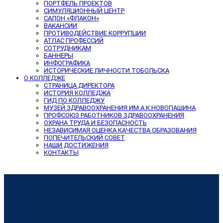
ПОРТФЕЛЬ ПРОЕКТОВ
СИМУЛЯЦИОННЫЙ ЦЕНТР
САЛОН «ФЛАКОН»
ВАКАНСИИ
ПРОТИВОДЕЙСТВИЕ КОРРУПЦИИ
АТЛАС ПРОФЕССИЙ
СОТРУДНИКАМ
БАННЕРЫ
ИНФОГРАФИКА
ИСТОРИЧЕСКИЕ ЛИЧНОСТИ ТОБОЛЬСКА
О КОЛЛЕДЖЕ
СТРАНИЦА ДИРЕКТОРА
ИСТОРИЯ КОЛЛЕДЖА
ГИД ПО КОЛЛЕДЖУ
МУЗЕЙ ЗДРАВООХРАНЕНИЯ ИМ.А.К.НОВОПАШИНА
ПРОФСОЮЗ РАБОТНИКОВ ЗДРАВООХРАНЕНИЯ
ОХРАНА ТРУДА И БЕЗОПАСНОСТЬ
НЕЗАВИСИМАЯ ОЦЕНКА КАЧЕСТВА ОБРАЗОВАНИЯ
ПОПЕЧИТЕЛЬСКИЙ СОВЕТ
НАШИ ДОСТИЖЕНИЯ
КОНТАКТЫ