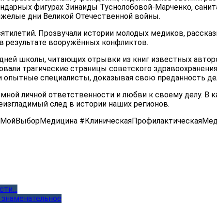
ендарных фигурах Зинаиды Туснолобовой-Марченко, санит
яжелые дни Великой Отечественной войны.
тилетий. Прозвучали истории молодых медиков, рассказ
 в результате вооружённых конфликтов.
едней школы, читающих отрывки из книг известных автор
вали трагические страницы советского здравоохранения 
и опытные специалисты, доказывая свою преданность де
ромной личной ответственности и любви к своему делу. 
изгладимый след в истории наших регионов.
МойВыборМедицина #КлиническаяПрофилактическаяМед
ости…
 знаменательное