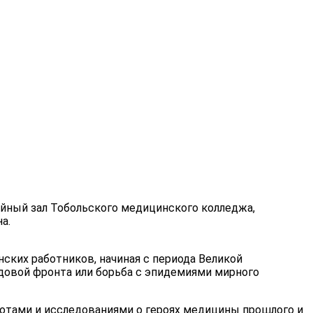
ийный зал Тобольского медицинского колледжа,
а.
ских работников, начиная с периода Великой
едовой фронта или борьба с эпидемиями мирного
отами и исследованиями о героях медицины прошлого и