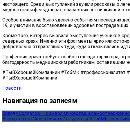
настоящего. Среди выступлений звучали рассказы о лег
медсестрах и фельдшерах, спасавших сотни жизней в т
Особое внимание было уделено событиям последних деся
19, и участии в восстановлении здоровья пострадавших
Кроме того, интерес вызвали выступления учеников ср
северных краях. Именно эти фрагменты ярко иллюстриро
добровольно отправлялись туда, куда отказывались идт
Профессия врача требует особого склада характера, ог
благодарность медицинским работникам, оставившим не
#ТыВХорошейКомпаниии #ТобМК #профессионалитет #
#ТыВХорошейКомпании
Новости
Навигация по записям
Володя Солдатов — символ мужества и самоотверженн
В кинотеатре “Апельсинема” студенты #ТобМК посетили