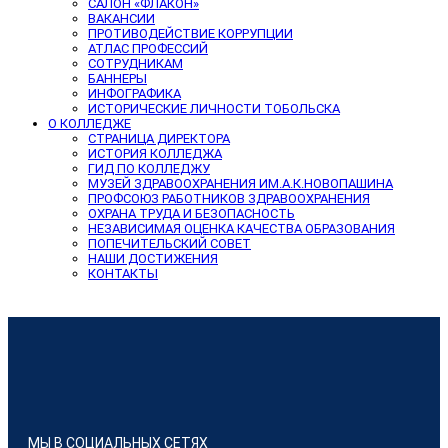
САЛОН «ФЛАКОН»
ВАКАНСИИ
ПРОТИВОДЕЙСТВИЕ КОРРУПЦИИ
АТЛАС ПРОФЕССИЙ
СОТРУДНИКАМ
БАННЕРЫ
ИНФОГРАФИКА
ИСТОРИЧЕСКИЕ ЛИЧНОСТИ ТОБОЛЬСКА
О КОЛЛЕДЖЕ
СТРАНИЦА ДИРЕКТОРА
ИСТОРИЯ КОЛЛЕДЖА
ГИД ПО КОЛЛЕДЖУ
МУЗЕЙ ЗДРАВООХРАНЕНИЯ ИМ.А.К.НОВОПАШИНА
ПРОФСОЮЗ РАБОТНИКОВ ЗДРАВООХРАНЕНИЯ
ОХРАНА ТРУДА И БЕЗОПАСНОСТЬ
НЕЗАВИСИМАЯ ОЦЕНКА КАЧЕСТВА ОБРАЗОВАНИЯ
ПОПЕЧИТЕЛЬСКИЙ СОВЕТ
НАШИ ДОСТИЖЕНИЯ
КОНТАКТЫ
МЫ В СОЦИАЛЬНЫХ СЕТЯХ