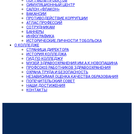
ПОРТФЕЛЬ ПРОЕКТОВ
СИМУЛЯЦИОННЫЙ ЦЕНТР
САЛОН «ФЛАКОН»
ВАКАНСИИ
ПРОТИВОДЕЙСТВИЕ КОРРУПЦИИ
АТЛАС ПРОФЕССИЙ
СОТРУДНИКАМ
БАННЕРЫ
ИНФОГРАФИКА
ИСТОРИЧЕСКИЕ ЛИЧНОСТИ ТОБОЛЬСКА
О КОЛЛЕДЖЕ
СТРАНИЦА ДИРЕКТОРА
ИСТОРИЯ КОЛЛЕДЖА
ГИД ПО КОЛЛЕДЖУ
МУЗЕЙ ЗДРАВООХРАНЕНИЯ ИМ.А.К.НОВОПАШИНА
ПРОФСОЮЗ РАБОТНИКОВ ЗДРАВООХРАНЕНИЯ
ОХРАНА ТРУДА И БЕЗОПАСНОСТЬ
НЕЗАВИСИМАЯ ОЦЕНКА КАЧЕСТВА ОБРАЗОВАНИЯ
ПОПЕЧИТЕЛЬСКИЙ СОВЕТ
НАШИ ДОСТИЖЕНИЯ
КОНТАКТЫ