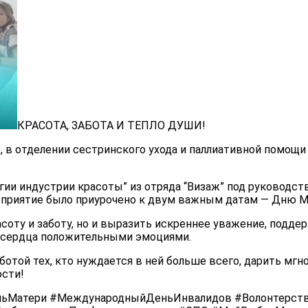
КРАСОТА, ЗАБОТА И ТЕПЛО ДУШИ!
», в отделении сестринского ухода и паллиативной помощи
гии индустрии красоты” из отряда “Визаж” под руководс
роприятие было приурочено к двум важным датам — Дню 
соту и заботу, но и выразить искреннее уважение, подде
и сердца положительными эмоциями.
отой тех, кто нуждается в ней больше всего, дарить мгно
сти!
ньМатери #МеждународныйДеньИнвалидов #Волонтерств