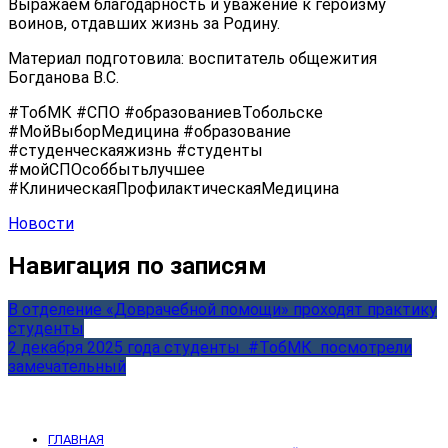
Выражаем благодарность и уважение к героизму
воинов, отдавших жизнь за Родину.
Материал подготовила: воспитатель общежития
Богданова В.С.
#ТобМК #СПО #образованиевТобольске
#МойВыборМедицина #образование
#студенческаяжизнь #студенты
#мойСПОсоббытьлучшее
#КлиническаяПрофилактическаяМедицина
Новости
Навигация по записям
В отделение «Доврачебной помощи» проходят практику
студенты
2 декабря 2025 года студенты #ТобМК посмотрели
замечательный
ГЛАВНАЯ